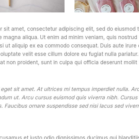
 sit amet, consectetur adipiscing elit, sed do eiusmod 
re magna aliqua. Ut enim ad minim veniam, quis nostrud 
isi ut aliquip ex ea commodo consequat. Duis aute irure 
oluptate velit esse cillum dolore eu fugiat nulla pariatur
t non proident, sunt in culpa qui officia deserunt mollit
 eget sit amet. At ultrices mi tempus imperdiet nulla. A
endum ut. Arcu cursus euismod quis viverra nibh. Cursus
. Faucibus ornare suspendisse sed nisi lacus sed viverr
cusamus et iusto odio dignissimos ducimus qui blanditi