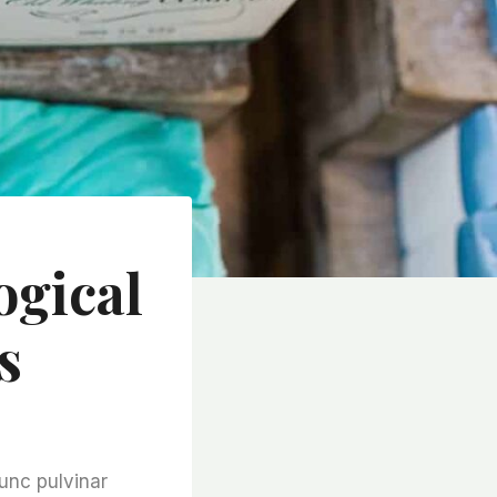
ogical
s
Nunc pulvinar