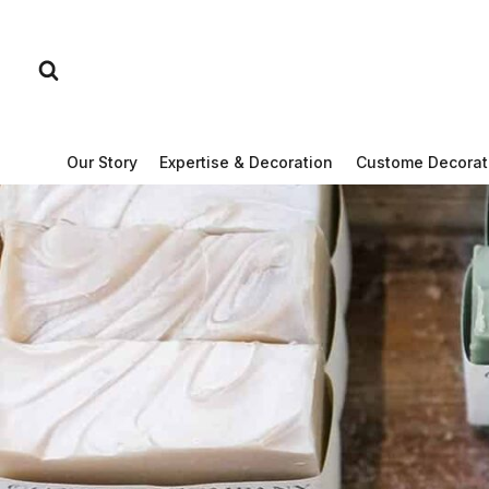
Skip
to
content
Our Story
Expertise & Decoration
Custome Decorat