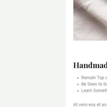
Handmade
Remain Top o
Be Seen to Se
Learn Somet
At vero eos et ac