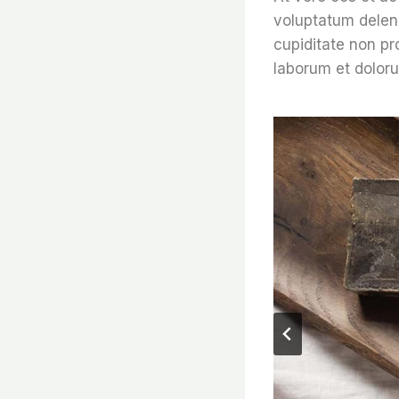
voluptatum deleni
cupiditate non pro
laborum et dolor