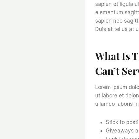
sapien et ligula 
elementum sagitti
sapien nec sagitt
Duis at tellus at
What Is T
Can’t Serv
Lorem ipsum dolor
ut labore et dolo
ullamco laboris n
Stick to post
Giveaways ar
Look into you