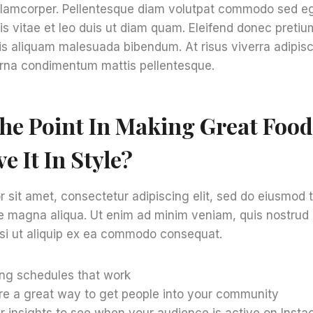
ullamcorper. Pellentesque diam volutpat commodo sed eg
s vitae et leo duis ut diam quam. Eleifend donec pretiu
is aliquam malesuada bibendum. At risus viverra adipiscin
 urna condimentum mattis pellentesque.
he Point In Making Great Food 
e It In Style?
 sit amet, consectetur adipiscing elit, sed do eiusmod 
re magna aliqua. Ut enim ad minim veniam, quis nostrud 
isi ut aliquip ex ea commodo consequat.
ing schedules that work
e a great way to get people into your community
r insights to see when your audience is active on Inst