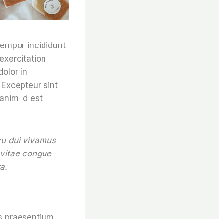
tempor incididunt
exercitation
dolor in
. Excepteur sint
 anim id est
rcu dui vivamus
 vitae congue
a.
is praesentium