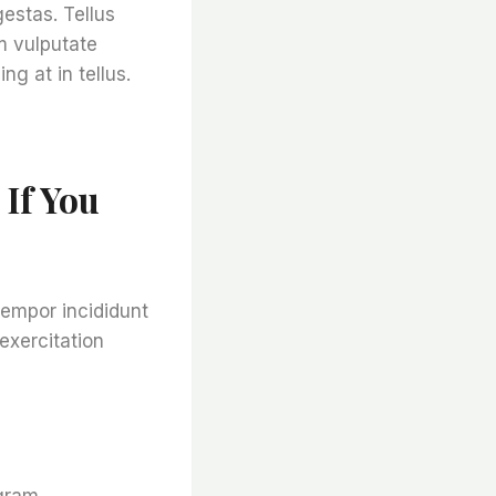
estas. Tellus
m vulputate
g at in tellus.
If You
tempor incididunt
exercitation
agram